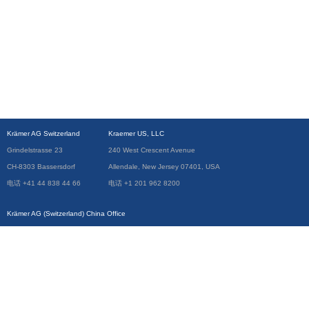
Krämer AG Switzerland
Kraemer US, LLC
Grindelstrasse 23
240 West Crescent Avenue
CH-8303 Bassersdorf
Allendale, New Jersey 07401, USA
电话 +41 44 838 44 66
电话 +1 201 962 8200
Krämer AG (Switzerland) China Office
Room 705, Block D, No.80 Caobao Rd.
Xuhui District, Shanghai 200235, China
电话 +86 138 1841 6666
免责声明
版本说明
© 2026