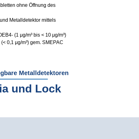
abletten ohne Öffnung des
nd Metalldetektor mittels
OEB4- (1 μg/m³ bis < 10 μg/m³)
 (< 0,1 μg/m³) gem. SMEPAC
ügbare Metalldetektoren